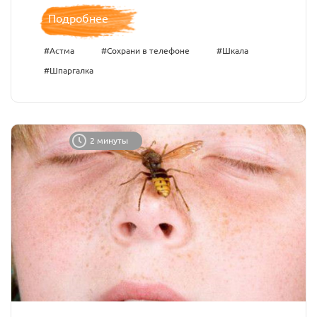
Подробнее
#Астма
#Сохрани в телефоне
#Шкала
#Шпаргалка
2 минуты