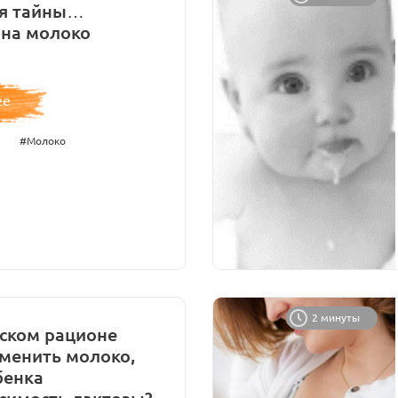
я тайны…
 на молоко
ее
#Молоко
2 минуты
тском рационе
менить молоко,
бенка