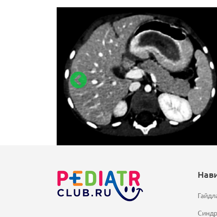
Нав
Гайдл
Синд