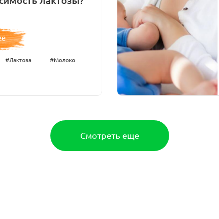
симость лактозы?
ее
#Лактоза
#Молоко
Смотреть еще