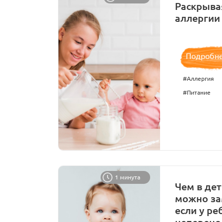
Раскрыва
аллергии
Подробн
#Аллергия
#Питание
1 минута
Чем в де
можно за
если у ре