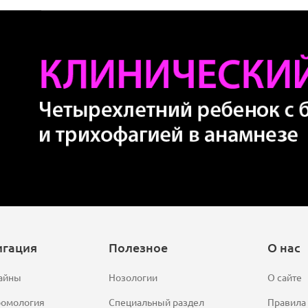
игация
Полезное
О нас
айны
Нозологии
О сайте
ромология
Специальный раздел
Правила