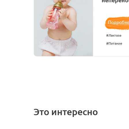
неперено
Подробн
#Лактаза
#Питание
Это интересно