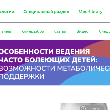
ологии
Специальный раздел
Med-library
лайны
Клинразбор
Статьи
Видео
Синд
1 минута