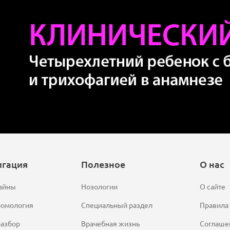
игация
Полезное
О нас
айны
Нозологии
О сайте
ромология
Специальный раздел
Правила
азбор
Врачебная жизнь
Соглаше