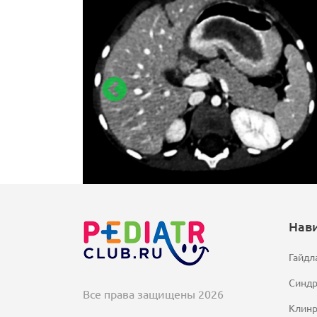
Нав
Гайдл
Синд
Все права защищены 2026
Клинр