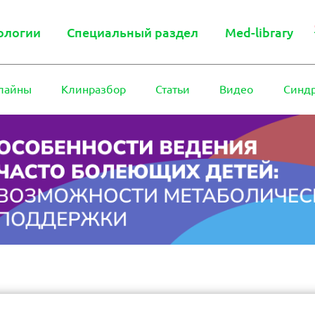
ологии
Специальный раздел
Med-library
лайны
Клинразбор
Статьи
Видео
Синд