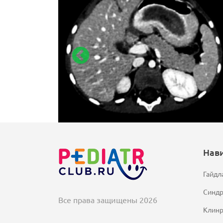
Нав
Гайдл
Синд
Все права защищены 2026
Клинр