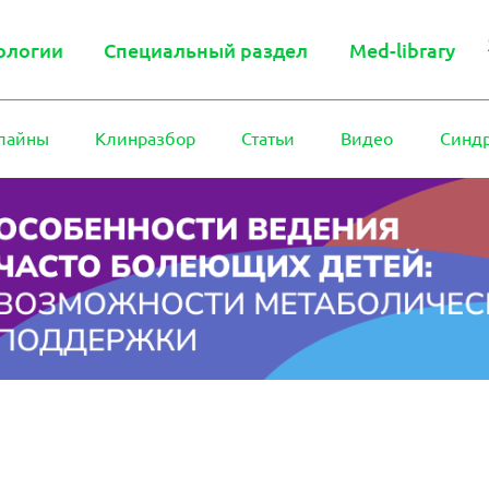
ологии
Специальный раздел
Med-library
лайны
Клинразбор
Статьи
Видео
Синд