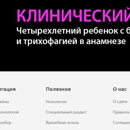
игация
Полезное
О нас
айны
Нозологии
О сайте
ромология
Специальный раздел
Правила
азбор
Врачебная жизнь
Соглаше