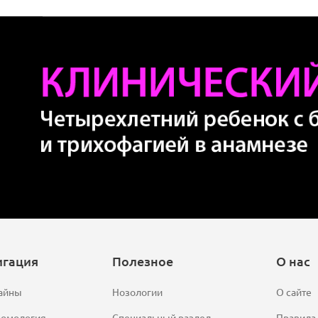
игация
Полезное
О нас
айны
Нозологии
О сайте
ромология
Специальный раздел
Правила