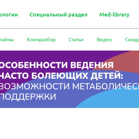
ологии
Специальный раздел
Med-library
лайны
Клинразбор
Статьи
Видео
Синд