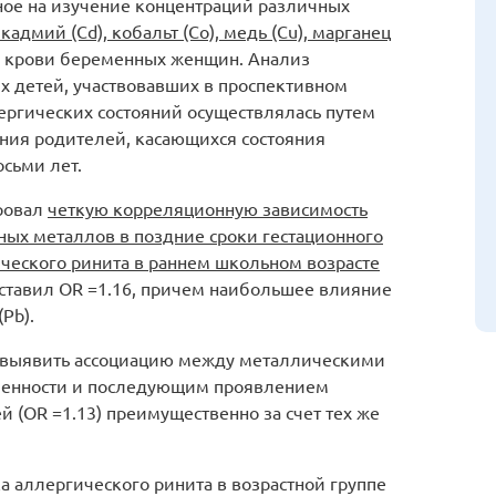
ное на изучение концентраций различных
кадмий (Cd), кобальт (Co), медь (Cu), марганец
ке крови беременных женщин. Анализ
х детей, участвовавших в проспективном
ергических состояний осуществлялась путем
ания родителей, касающихся состояния
осьми лет.
ровал
четкую корреляционную зависимость
ых металлов в поздние сроки гестационного
ческого ринита в раннем школьном возрасте
оставил OR =1.16, причем наибольшее влияние
(Pb).
 выявить ассоциацию между металлическими
еменности и последующим проявлением
й (OR =1.13) преимущественно за счет тех же
 аллергического ринита в возрастной группе