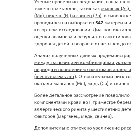
Ученые провели исследование, направлен
тяжелых металлов, таких как
мышьяк (As), 
(Mn), никель (Ni) и свинец (Pb)
, в сыворот
проводился на выборке из
542
матерей и и
когортном исследовании. Диагностика алл
оценки анамнеза и результатов анкетиров
здоровья детей в возрасте от четырех до в
Анализ полученных данных продемонстри
между экспозицией комбинациями указанн
периода и появлением симптомов аллерги
(шесть-восемь лет)
. Относительный риск с
оказали марганец (Mn), медь (Cu) и свинец 
Более детальное рассмотрение позволило
компонентами крови во II триместре бер
аллергического ринита у шестилетних дете
факторов (марганец, медь, свинец).
Дополнительно отмечено увеличение риска