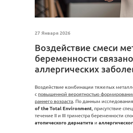
27 Января 2026
Воздействие смеси ме
беременности связано
аллергических заболе
Воздействие комбинации тяжелых металло
с
повышенной вероятностью формирования
раннего возраста
. По данным исследовани
of the Total Environment
, присутствие сп
течение II и III триместра беременности с
атопического дерматита
и
аллергическог