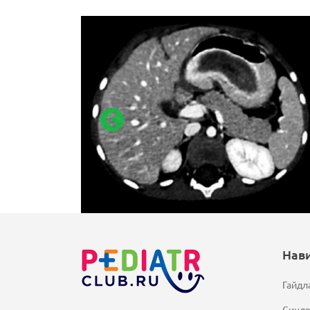
Нав
Гайдл
Синд