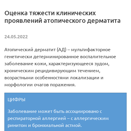
Оценка тяжести клинических
проявлений атопического дерматита
24.05.2022
Атопический дерматит (АД) – мультифакторное
генетически детерминированное воспалительное
заболевание кожи, характеризующееся зудом,
хроническим рецидивирующим течением,
возрастными особенностями локализации и
морфологии очагов поражения.
ЦИФРЫ
Заболевание может быть ассоциировано с
респираторной аллергией – с аллергическим
ринитом и бронхиальной астмой.