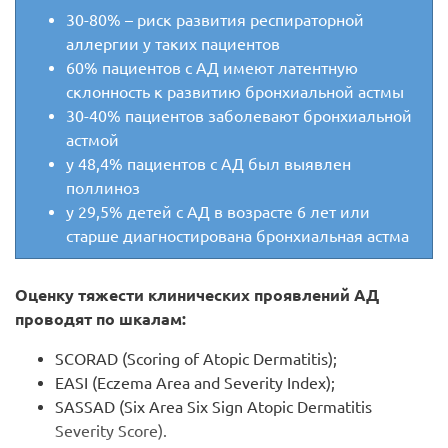
30-80% – риск развития респираторной
аллергии у таких пациентов
60% пациентов с АД имеют латентную
склонность к развитию бронхиальной астмы
30-40% пациентов заболевают бронхиальной
астмой
у 48,4% пациентов с АД был выявлен
поллиноз
у 29,5% детей с АД в возрасте 6 лет или
старше диагностирована бронхиальная астма
Оценку тяжести клинических проявлений АД
проводят по шкалам:
SCORAD (Scoring of Atopic Dermatitis);
EASI (Eczema Area and Severity Index);
SASSAD (Six Area Six Sign Atopic Dermatitis
Severity Score).