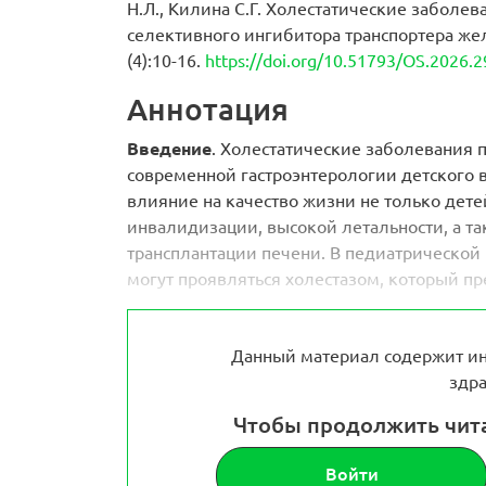
Н.Л., Килина С.Г. Холестатические заболе
селективного ингибитора транспортера жел
(4):10-16.
https://doi.org/10.51793/OS.2026.2
Аннотация
Введение
. Холестатические заболевания
современной гастроэнтерологии детского 
влияние на качество жизни не только детей
инвалидизации, высокой летальности, а т
трансплантации печени. В педиатрической
могут проявляться холестазом, который пр
Данный материал содержит ин
здра
Чтобы продолжить чит
Войти