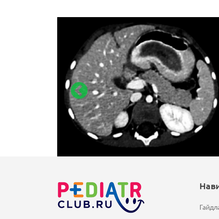
Нав
Гайдл