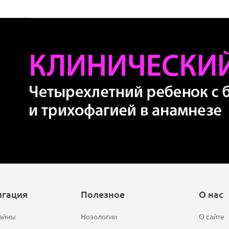
игация
Полезное
О нас
айны
Нозологии
О сайте