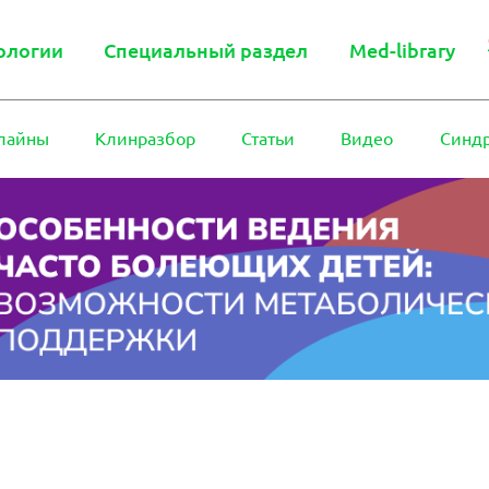
ологии
Специальный раздел
Med-library
лайны
Клинразбор
Статьи
Видео
Синд