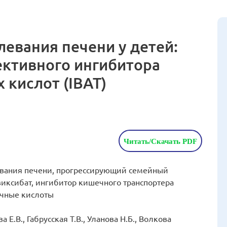
левания печени у детей:
ективного ингибитора
 кислот (IBAT)
Читать/Скачать PDF
евания печени, прогрессирующий семейный
виксибат, ингибитор кишечного транспортера
лчные кислоты
Е.В., Габрусская Т.В., Уланова Н.Б., Волкова