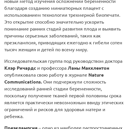
новый метод изучения осложнений беременности
благодаря созданию миниатюрных плацент с
использованием технологии трехмерной биопечати.
Это открытие способно значительно ускорить
понимание ранних стадий развития плода и выявить
причины серьезных заболеваний, таких как
преэклампсия, приводящих ежегодно к гибели сотен
тысяч женщин и детей по всему миру.
Исследовательская группа под руководством доктора
Клэр Ричардс
и профессора
Ланы Макклентон
опубликовала свою работу в журнале
Nature
Communications.
Они подчеркнули сложность
исследований ранней стадии беременности,
поскольку получение тканей первой половины срока
является практически невозможным ввиду этических
ограничений и рисков для здоровья матери и
ребенка.
Преэклампсия
– одно из наиболее распространенных