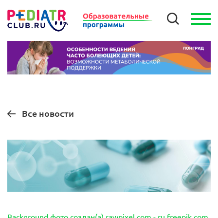
Все новости
Background фото создан(а) rawpixel.com - ru.freepik.com