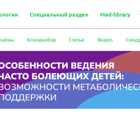
ологии
Специальный раздел
Med-library
лайны
Клинразбор
Статьи
Видео
Синд