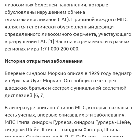
лизосомных болезней накопления, которые
обусловлены нарушением обмена
гликозаминогликанов (ГАГ). Причиной каждого МПС
является генетически обусловленный дефицит
определенного лизосомного фермента, участвующего
в разрушении ГАГ. [1] Частота встречаемости в разных
регионах мира 1:71 000-200 000.
История открытия заболевания
Впервые синдром Моркио описал в 1929 году педиатр
из Уругвая Луис Моркио. Он сообщил о четырех
шведских братьях и сестрах с уникальной скелетной
дисплазией [6, 7]
В литературе описано 7 типов МПС, которые названы в
честь ученых, впервые описавших эти заболевания.
МПС I типа: синдром Гурлера, синдром Гурлера -Шейе,
синдром Шейе; II типа —синдром Хантера; III типа —
синдром Санфилип- по А, В, С, D; IV тип — синдром