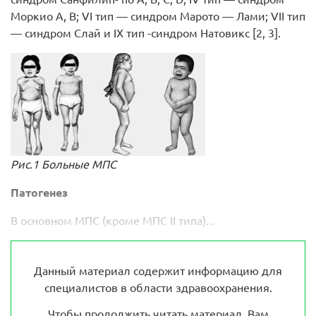
Моркио А, В; VI тип — синдром Марото — Лами; VII тип
— синдром Слай и IX тип -синдром Натовикс [2, 3].
Рис.1 Больные МПС
Патогенез
В основном МПС (кроме МПС II типа)...
Данный материал содержит информацию для
специалистов в области здравоохранения.
Чтобы продолжить читать материал, Вам