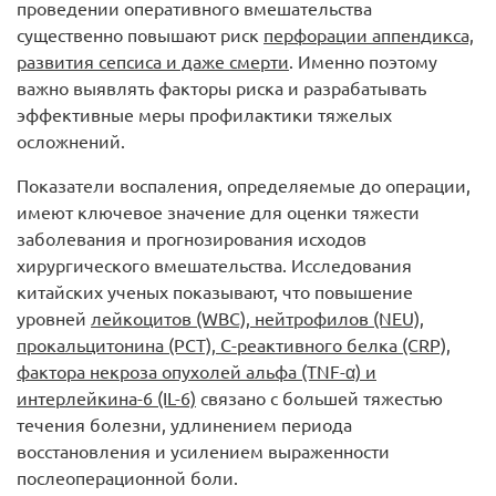
проведении оперативного вмешательства
существенно повышают риск
перфорации аппендикса,
развития сепсиса и даже смерти
. Именно поэтому
важно выявлять факторы риска и разрабатывать
эффективные меры профилактики тяжелых
осложнений.
Показатели воспаления, определяемые до операции,
имеют ключевое значение для оценки тяжести
заболевания и прогнозирования исходов
хирургического вмешательства. Исследования
китайских ученых показывают, что повышение
уровней
лейкоцитов (WBC), нейтрофилов (NEU),
прокальцитонина (PCT), C-реактивного белка (CRP),
фактора некроза опухолей альфа (TNF-α) и
интерлейкина-6 (IL-6)
связано с большей тяжестью
течения болезни, удлинением периода
восстановления и усилением выраженности
послеоперационной боли.