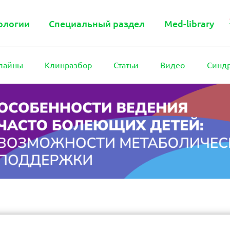
ологии
Специальный раздел
Med-library
лайны
Клинразбор
Статьи
Видео
Синд