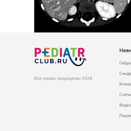
Нав
Гайдл
Синд
Все права защищены 2026
Клинр
Стать
Виде
Паци