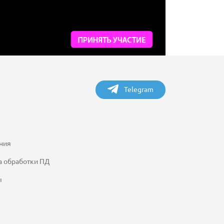
Telegram
ния
а обработки ПД
ы