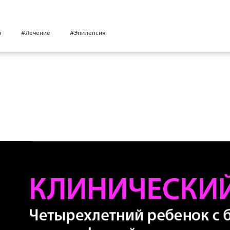
я
#Лечение
#Эпилепсия