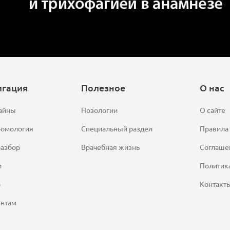
игация
Полезное
О нас
айны
Нозологии
О сайте
ромология
Специальный раздел
Правила
азбор
Врачебная жизнь
Соглаше
и
Политик
о
Контакт
ентам