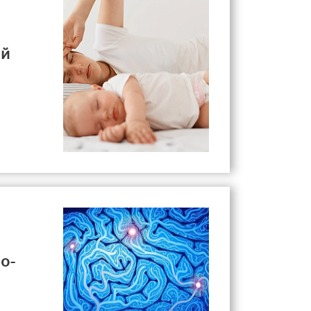
ой
о-