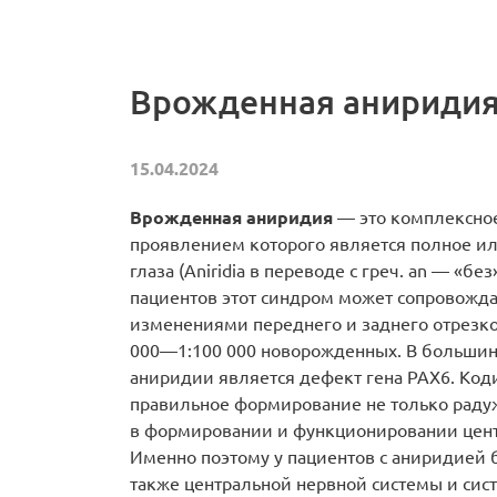
Врожденная аниридия
15.04.2024
Врожденная аниридия
— это комплексное
проявлением которого является полное ил
глаза (Aniridia в переводе с греч. an — «без
пациентов этот синдром может сопровожда
изменениями переднего и заднего отрезков
000—1:100 000 новорожденных. В большин
аниридии является дефект гена РАХ6. Код
правильное формирование не только радужки
в формировании и функционировании цент
Именно поэтому у пациентов с аниридией 
также центральной нервной системы и сис