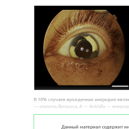
В 10% случаев врожденная аниридия явля
— опухоль Вильмса, A — Aniridia — анириди
Данный материал содержит ин