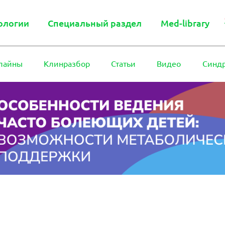
ологии
Специальный раздел
Med-library
лайны
Клинразбор
Статьи
Видео
Синд