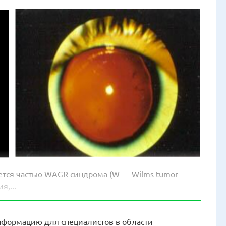
ется частью WAGR синдрома (W — Wilms tumor
я,...
формацию для специалистов в области