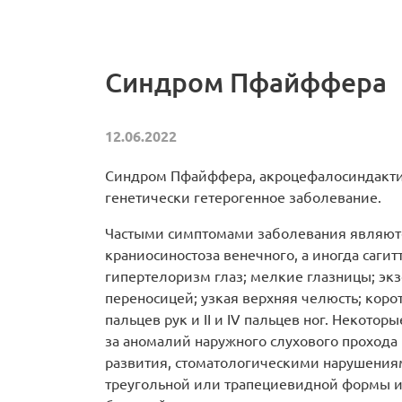
Синдром Пфайффера
12.06.2022
Синдром Пфайффера, акроцефалосиндактил
генетически гетерогенное заболевание.
Частыми симптомами заболевания являютс
краниосиностоза венечного, а иногда саги
гипертелоризм глаз; мелкие глазницы; экз
переносицей; узкая верхняя челюсть; корот
пальцев рук и II и IV пальцев ног. Некото
за аномалий наружного слухового прохода
развития, стоматологическими нарушения
треугольной или трапециевидной формы и