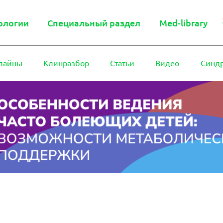
ологии
Специальный раздел
Med-library
лайны
Клинразбор
Статьи
Видео
Синд