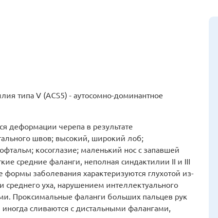
ия типа V (ACS5) - аутосомно-доминантное
я деформации черепа в результате
ттального швов; высокий, широкий лоб;
офтальм; косоглазие; маленький нос с запавшей
кие средние фаланги, неполная синдактилии II и III
рые формы заболевания характеризуются глухотой из-
 и среднего уха, нарушением интеллектуального
ми. Проксимальные фаланги больших пальцев рук
 иногда сливаются с дистальными фалангами,