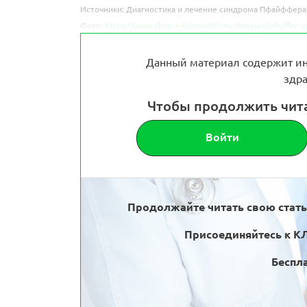
Источники: Диагностика и лечение синдрома Пфайффера
Фото:
https://www.chop.edu/conditions-diseases/pfeiffer-s
Данный материал содержит ин
здра
Чтобы продолжить чит
Войти
Продолжайте читать свою стат
Присоединяйтесь к К
Беспла