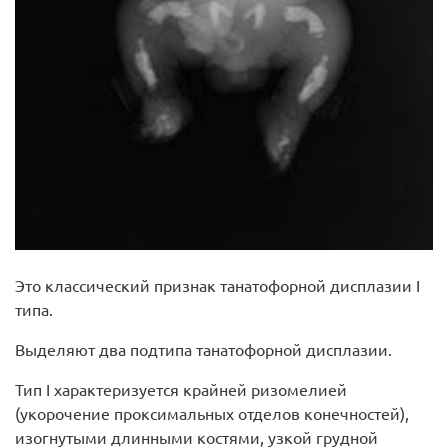
Это классический признак танатофорной дисплазии I
типа.
Выделяют два подтипа танатофорной дисплазии.
Тип I характеризуется крайней ризомелией
(укорочение проксимальных отделов конечностей),
изогнутыми длинными костями, узкой грудной