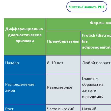
Читать/Скачать PDF
Формы ож
Дифференциально-
диагностические
Frolich (distro
признаки
Препубертатная
hia
adiposagenital
Начало
8–10 лет
Любой возраст
Главным
Распределение
образом
на
Равномерное
жира
животе
и
ягодицах
Рост
Часто высокий
Низкий