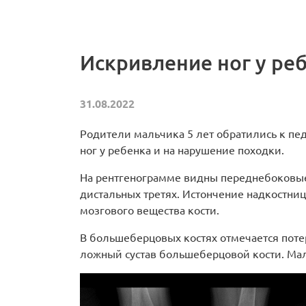
Искривление ног у ре
31.08.2022
Родители мальчика 5 лет обратились к пе
ног у ребенка и на нарушение походки.
На рентгенограмме видны переднебоковые
дистальных третях. Истончение надкостни
мозгового вещества кости.
В большеберцовых костях отмечается поте
ложный сустав большеберцовой кости. Ма