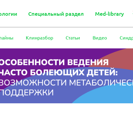
ологии
Специальный раздел
Med-library
лайны
Клинразбор
Статьи
Видео
Синд