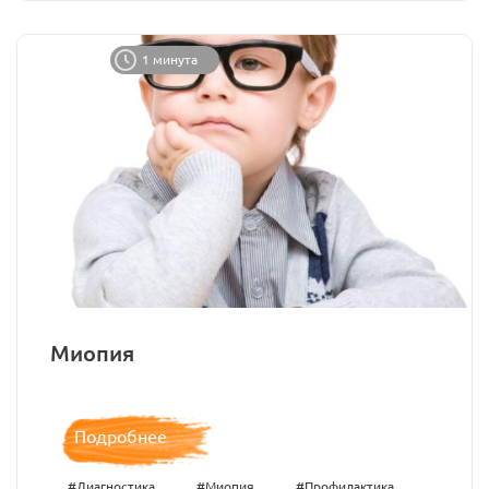
1 минута
Миопия
Подробнее
#Диагностика
#Миопия
#Профилактика