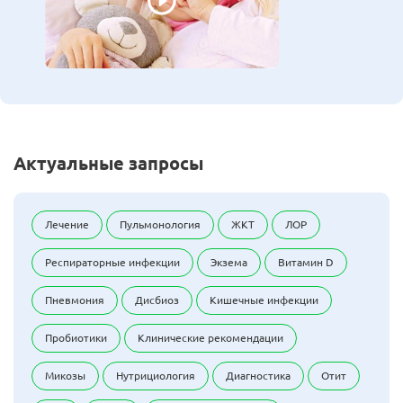
Актуальные запросы
Лечение
Пульмонология
ЖКТ
ЛОР
Респираторные инфекции
Экзема
Витамин D
Пневмония
Дисбиоз
Кишечные инфекции
Пробиотики
Клинические рекомендации
Микозы
Нутрициология
Диагностика
Отит