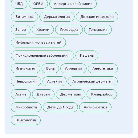
ЧБД
ОРВИ
Аллергический ринит
Витамины
Дерматология
Детские инфекции
Запор
Колики
Лихорадка
Тонзиллит
Инфекции мочевых путей
Функциональные заболевания
Кашель
Иммунитет
Боль
Аллергия
Анестетики
Неврология
Астения
Атопический дерматит
Астма
Диарея
Дерматозы
Клинразбор
Микробиота
Дети до 1 года
Антибиотики
Психология