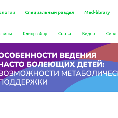
ологии
Специальный раздел
Med-library
лайны
Клинразбор
Статьи
Видео
Синд