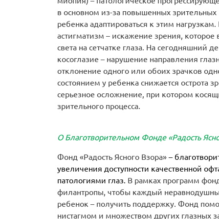
миопия) – патологическое прогрессирующ
в основном из-за повышенных зрительных 
ребенка адаптироваться к этим нагрузкам. 
астигматизм – искажение зрения, которое
света на сетчатке глаза. На сегодняшний д
косоглазие – нарушение направления глаз
отклонение одного или обоих зрачков одно
состоянием у ребенка снижается острота з
серьезное осложнение, при котором косящ
зрительного процесса.
О Благотворительном Фонде «Радость Ясно
Фонд «Радость Ясного Взора»
– благотвори
увеличения доступности качественной оф
патологиями глаз.
В рамках программ фон
филантропы, чтобы каждый неравнодушны
ребенок – получить поддержку. Фонд помо
нистагмом и множеством других глазных з