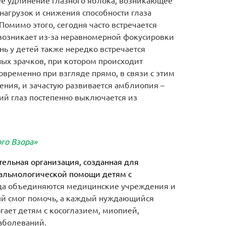
ее удлинение глазного яблока, возникающее
нагрузок и снижения способности глаза
Помимо этого, сегодня часто встречается
 возникает из-за неравномерной фокусировки
ень у детей также нередко встречается
ных зрачков, при котором происходит
временно при взгляде прямо, в связи с этим
рения, и зачастую развивается амблиопия –
ий глаз постепенно выключается из
го Взора»
тельная организация, созданная для
тальмологической помощи детям с
да объединяются медицинские учреждения и
й смог помочь, а каждый нуждающийся
гает детям с косоглазием, миопией,
аболеваний.