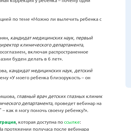
ерная коррекция у ребенка – почему одни
цией по теме «Можно ли вылечить ребенка с
анян,
кандидат медицинских наук, первый
директор клинического департамента
,
косоглазием, включая распространенное
зии будем делать в 6 лет».
ова,
кандидат медицинских наук
,
детский
му «У моего ребенка близорукость – он
ряшова,
главный врач детских глазных клиник
нического департамента
,
проведет вебинар на
 – как я могу помочь своему ребенку?».
трация
, которая доступна по
ссылке
:
 На протяжении получаса после вебинара