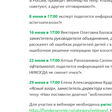
в России
, проведет вебинар на тему: «Лаз
советуют, а другие отговаривают?».
8 июня в 17:00
эксперт поделится информа
астигматизмом?»
16 июня в 17:00
Виктория Олеговна Балас
заместитель руководителя объединения, 
расскажет об ошибках родителей детей с 
ошибочное решение «операцию при косогла
22 июня в 17:00
Алтын Рамазановна Салих
офтальмолог,
поделится информацией на те
НИКОГДА не снимет очки?».
29 июня в 17:00
Елена Александровна Куд
«Ясный взор», заместитель директора кли
тему: «Нам поставили диагноз "амблиопия"
Для участия в вебинаре необходима
регис
https://fondprozrenie.ru/category/vebinary/
.