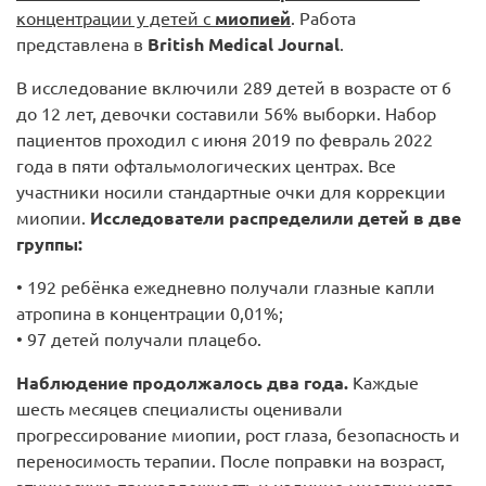
концентрации у детей с
миопией
. Работа
представлена в
British Medical Journal
.
В исследование включили 289 детей в возрасте от 6
до 12 лет, девочки составили 56% выборки. Набор
пациентов проходил с июня 2019 по февраль 2022
года в пяти офтальмологических центрах. Все
участники носили стандартные очки для коррекции
миопии.
Исследователи распределили детей в две
группы:
• 192 ребёнка ежедневно получали глазные капли
атропина в концентрации 0,01%;
• 97 детей получали плацебо.
Наблюдение продолжалось два года.
Каждые
шесть месяцев специалисты оценивали
прогрессирование миопии, рост глаза, безопасность и
переносимость терапии. После поправки на возраст,