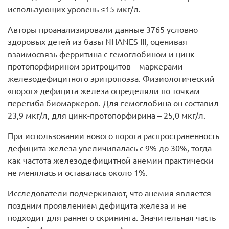
использующих уровень ≤15 мкг/л.
Авторы проанализировали данные 3765 условно
здоровых детей из базы NHANES III, оценивая
взаимосвязь ферритина с гемоглобином и цинк-
протопорфирином эритроцитов – маркерами
железодефицитного эритропоэза. Физиологический
«порог» дефицита железа определяли по точкам
перегиба биомаркеров. Для гемоглобина он составил
23,9 мкг/л, для цинк-протопорфирина – 25,0 мкг/л.
При использовании нового порога распространенность
дефицита железа увеличивалась с 9% до 30%, тогда
как частота железодефицитной анемии практически
не менялась и оставалась около 1%.
Исследователи подчеркивают, что анемия является
поздним проявлением дефицита железа и не
подходит для раннего скрининга. Значительная часть