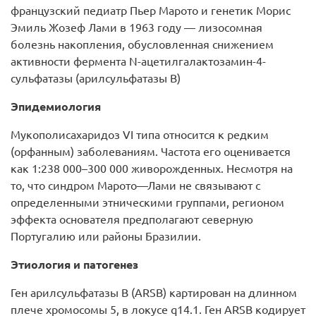
французский педиатр Пьер Марото и генетик Морис
Эмиль Жозеф Лами в 1963 году — лизосомная
болезнь накопления, обусловленная снижением
активности фермента N-ацетилгалактозамин-4-
сульфатазы (арилсульфатазы B)
Эпидемиология
Мукополисахаридоз VI типа относится к редким
(орфанным) заболеваниям. Частота его оценивается
как 1:238 000–300 000 живорожденных. Несмотря на
то, что синдром Марото—Лами не связывают с
определенными этническими группами, регионом
эффекта основателя предполагают северную
Португалию или районы Бразилии.
Этиология и патогенез
Ген арилсульфатазы В (ARSB) картирован на длинном
плече хромосомы 5, в локусе q14.1. Ген ARSB кодирует