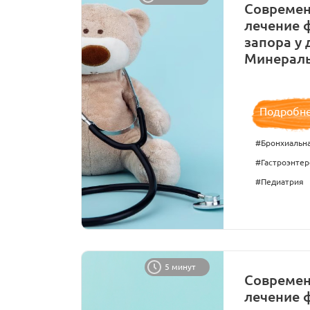
Современ
лечение 
запора у 
Минераль
Подробн
#Бронхиальна
#Гастроэнтер
#Педиатрия
5 минут
Современ
лечение 