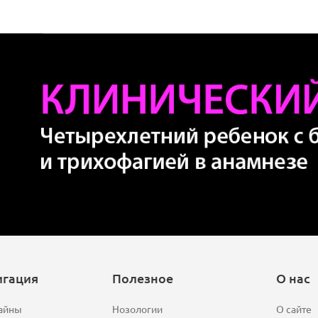
игация
Полезное
О нас
айны
Нозологии
О сайте