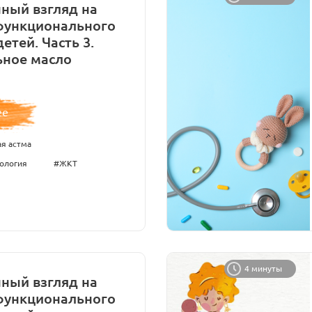
ный взгляд на
функционального
детей. Часть 3.
ное масло
ее
я астма
ология
#ЖКТ
4 минуты
ный взгляд на
функционального