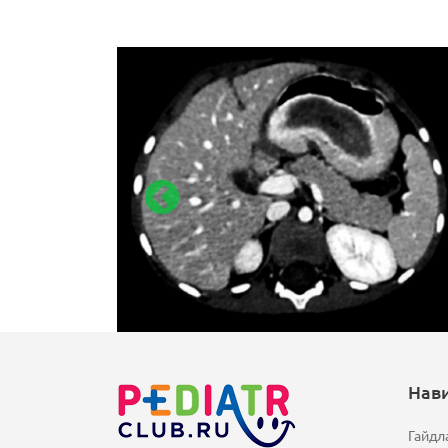
Нав
Гайдл