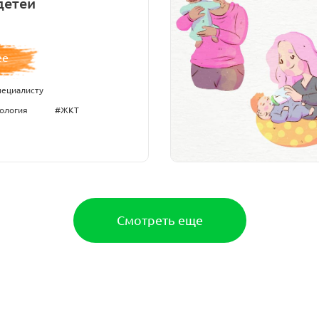
детей
ее
пециалисту
ология
#ЖКТ
Смотреть еще