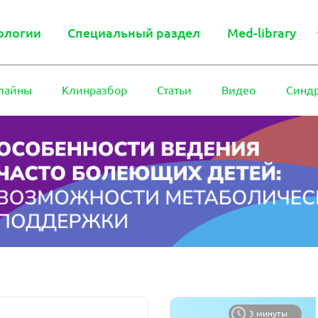
ологии
Специальный раздел
Med-library
лайны
Клинразбор
Статьи
Видео
Синд
3 минуты