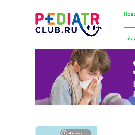
Ноз
Гайд
4 минуты