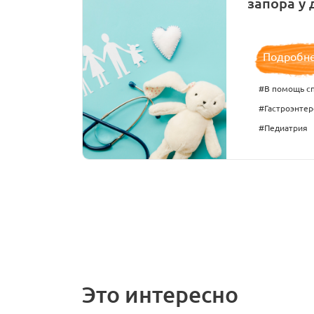
запора у 
Подробн
#В помощь с
#Гастроэнтер
#Педиатрия
Это интересно