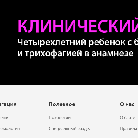
игация
Полезное
О нас
айны
Нозологии
О сайте
ромология
Специальный раздел
Правила