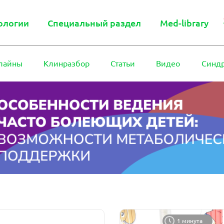
ологии
Специальный раздел
Med-library
лайны
Клинразбор
Статьи
Видео
Синд
1 минута