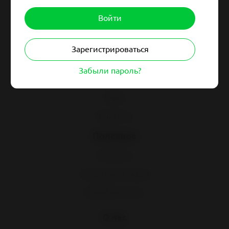
Навигация
Гайдлайны
Синдромология
Зарегистрироваться
Клинразбор
Забыли пароль?
Статьи
Видео
Пациентам
Полезное
Нозологии
Специальный раздел
Врачебная жизнь
О нас