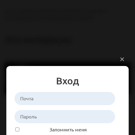
д.м.н., доцент кафедры педиатрии института
последипломного образования ОргМУ.
Это интересно
×
Вход
Запомнить меня