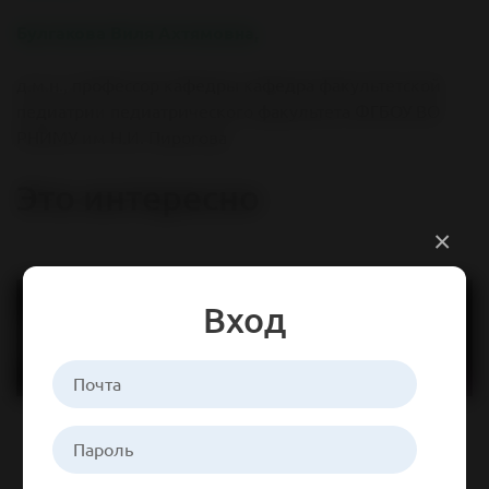
Булгакова Виля Ахтямовна,
д.м.н., профессор кафедры кафедра факультетской
педиатрии педиатрического факультета ФГБОУ ВО
РНИМУ им Н.И. Пирогова
Это интересно
×
Вход