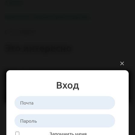
Лектор:
Малютина Людмила Вячеславовна,
к.м.н., доцент
Это интересно
×
Вход
Запомнить меня