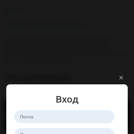
Лектор:
Зайцева Светлана Владимировна,
к.м.н., доцент кафедры педиатрии Московский
Государственный медико-стоматологический
университет им. Евдокимова А.И. (ФГБОУ ВПО МГМСУ
им. А.И. Евдокимова МЗ РФ)
Это интересно
×
Вход