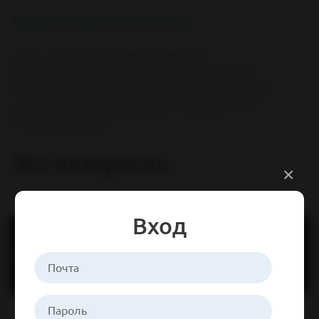
Андреева Ирина Вениаминовна,
к.м.н., ст. научный сотрудник Научно-
исследовательский институт антимикробной
химиотерапии (НИИАХ) ФГБОУ ВО «Смоленский
государственный медицинский университет»
Минздрава России
Это интересно
×
Вход