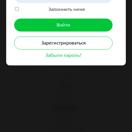
Запомнить меня
Навигация
Зарегистрироваться
Гайдлайны
Синдромология
Забыли пароль?
Клинразбор
Статьи
Видео
Пациентам
Полезное
Нозологии
Специальный раздел