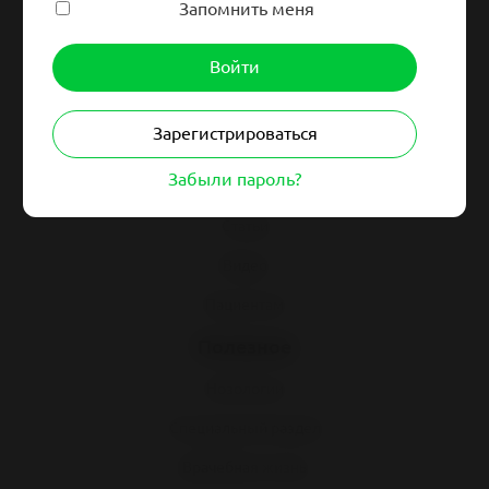
Запомнить меня
Навигация
Гайдлайны
Зарегистрироваться
Синдромология
Забыли пароль?
Клинразбор
Статьи
Видео
Пациентам
Полезное
Нозологии
Специальный раздел
Врачебная жизнь