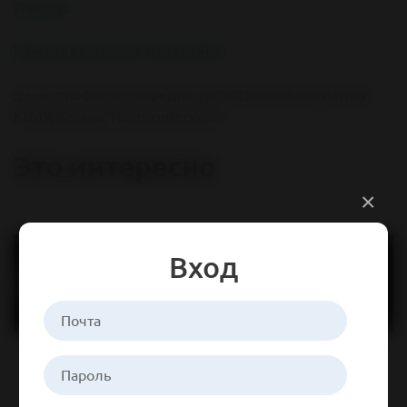
Лектор:
Камалова Аэлита Асхатовна,
д.м.н, профессор кафедры госпитальной педиатрии
КГМУ, Казань, гастроэнтеролог
Это интересно
×
Вход