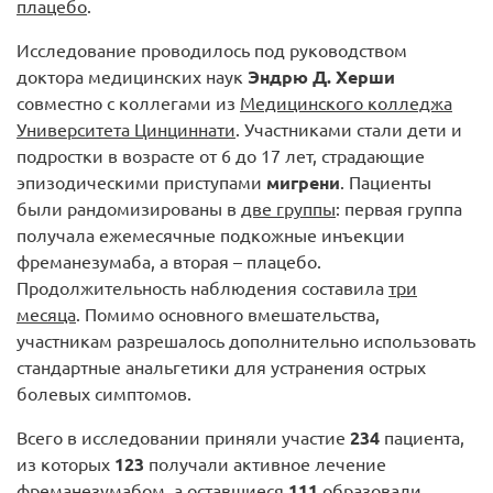
плацебо
.
Исследование проводилось под руководством
доктора медицинских наук
Эндрю Д. Херши
совместно с коллегами из
Медицинского колледжа
Университета Цинциннати
. Участниками стали дети и
подростки в возрасте от 6 до 17 лет, страдающие
эпизодическими приступами
мигрени
. Пациенты
были рандомизированы в
две группы
: первая группа
получала ежемесячные подкожные инъекции
фреманезумаба, а вторая – плацебо.
Продолжительность наблюдения составила
три
месяца
. Помимо основного вмешательства,
участникам разрешалось дополнительно использовать
стандартные анальгетики для устранения острых
болевых симптомов.
Всего в исследовании приняли участие
234
пациента,
из которых
123
получали активное лечение
фреманезумабом, а оставшиеся
111
образовали