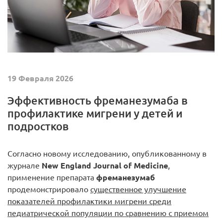
19 Февраля 2026
Эффективность фреманезумаба в
профилактике мигрени у детей и
подростков
Согласно новому исследованию, опубликованному в
журнале
New England Journal of Medicine
,
применение препарата
фреманезумаб
продемонстрировало
существенное улучшение
показателей профилактики мигрени среди
педиатрической популяции по сравнению с приемом