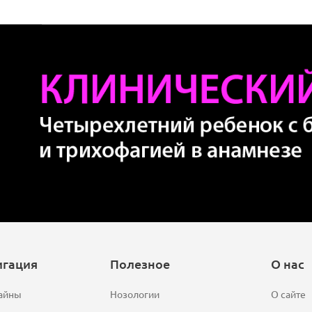
игация
Полезное
О нас
айны
Нозологии
О сайте