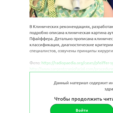
В Клинических рекомендациях, разработан
подробно описана клиническая картина ау
Пфайффера. Детально прописана клиническ
классификация, диагностические критерии
специалистов, озвучены принципы хирурги
Фото:
https://radiopaedia.org/cases/pfeiffe
http://www.sargentcraniofacial.com/procedure
Данный материал содержит ин
здра
Чтобы продолжить чит
Войти