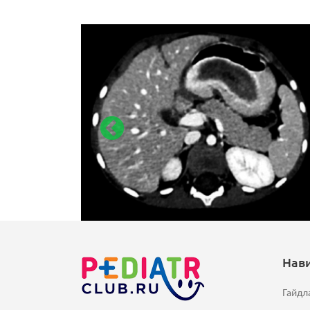
Нав
Гайдл