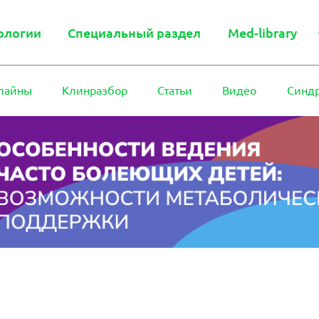
ологии
Специальный раздел
Med-library
лайны
Клинразбор
Статьи
Видео
Синд