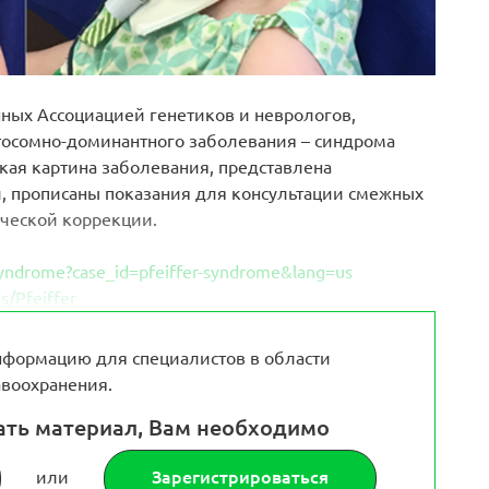
ных Ассоциацией генетиков и неврологов,
тосомно-доминантного заболевания – синдрома
ая картина заболевания, представлена
, прописаны показания для консультации смежных
ческой коррекции.
r-syndrome?case_id=pfeiffer-syndrome&lang=us
s/Pfeiffer
формацию для специалистов в области
воохранения.
ать материал, Вам необходимо
или
Зарегистрироваться