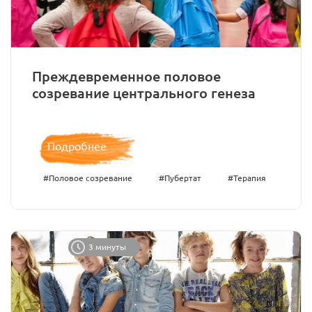
Преждевременное половое
созревание центрального генеза
Подробнее
#Половое созревание
#Пубертат
#Терапия
3 минуты