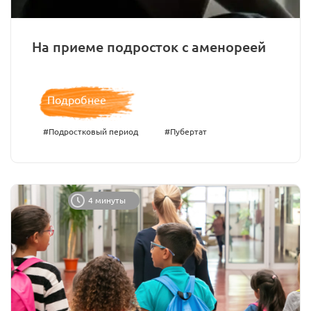
На приеме подросток с аменореей
Подробнее
#Подростковый период
#Пубертат
4 минуты