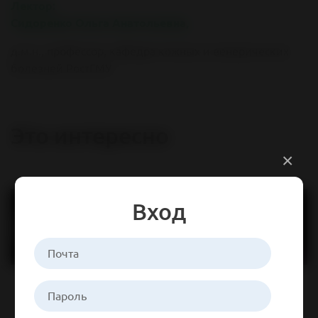
Лектор:
Сидоренко Ольга Анатольевна,
д.м.н., профессор, кафедра кожных и венерических
болезней РостГМУ
Это интересно
×
Вход