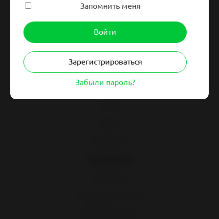
Запомнить меня
Навигация
Гайдлайны
Зарегистрироваться
Синдромология
Забыли пароль?
Клинразбор
Статьи
Видео
Пациентам
Полезное
Нозологии
Специальный раздел
Врачебная жизнь