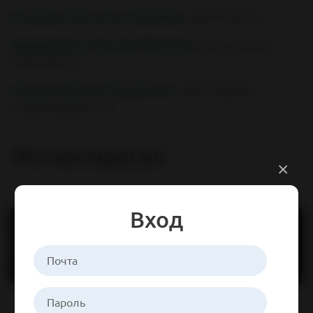
Полякова Анастасия Сергеевна
,
врач-педиатр
Барденикова Светлана Ивановна
,
врач-педиатр,
пульмонолог
Полунин Михаил Михайлович
,
врач-педиатр,
оториноларинголог
Это интересно
×
Вход