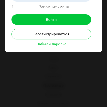
Запомнить меня
Навигация
Гайдлайны
Зарегистрироваться
Синдромология
Забыли пароль?
Клинразбор
Статьи
Видео
Пациентам
Полезное
Нозологии
Специальный раздел