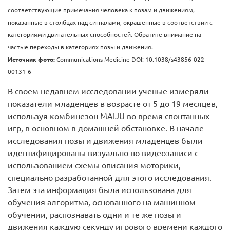
соответствующие примечания человека к позам и движениям,
показанные в столбцах над сигналами, окрашенные в соответствии с
категориями двигательных способностей. Обратите внимание на
частые переходы в категориях позы и движения.
Источник
фото
:
Communications Medicine DOI: 10.1038/s43856-022-
00131-6
В своем недавнем исследовании ученые измеряли
показатели младенцев в возрасте от 5 до 19 месяцев,
используя комбинезон MAIJU во время спонтанных
игр, в основном в домашней обстановке. В начале
исследования позы и движения младенцев были
идентифицированы визуально по видеозаписи с
использованием схемы описания моторики,
специально разработанной для этого исследования.
Затем эта информация была использована для
обучения алгоритма, основанного на машинном
обучении, распознавать одни и те же позы и
движения каждую секунду игрового времени каждого