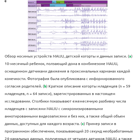
Обзор носимых устройств MAIJU, детской когорты и данных записи. (
а
)
10-месячный ребенок, ползающий дома в комбинезоне MAIJU,
оснащенном датчиками движения в проксимальных карманах каждой
конечности. Фотография была опубликована с информированного
согласия родителей. (
b
) Краткое описание когорты младенцев (n = 59
младенцев, n = 64 записи), зарегистрированных в настоящем
исследовании. Столбики показывают ежемесячную разбивку числа
младенцев с записями MAIJU с синхронизированными
аннотированными видеозаписями и без них, а также общий объем
данных, доступных для каждого возраста. (
c
) Пример записи в
программном обеспечении, показывающий 20 секунд необработанных
24-канальных данных, полученных от четырех датчиков MAIJU, а также