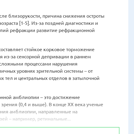
после близорукости, причина снижения остроты
зраста [1-5]. Из-за поздней диагностики и
алий рефракции развитие рефракционной
.
оставляет стойкое корковое торможение
я из-за сенсорной депривации в раннем
о сложными процессами нарушения
ичных уровнях зрительной системы – от
ых тел и центральных отделов в затылочной
онной амблиопии – это достижение
зрения (0,4 и выше). В конце ХХ века ученые
ния амблиопии, направленные на
ей – например, ретинальные...