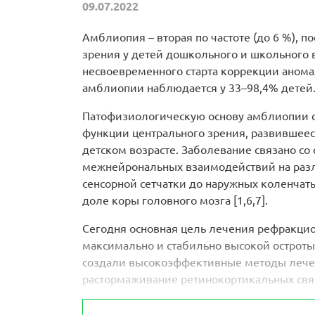
09.07.2022
Амблиопия – вторая по частоте (до 6 %), 
зрения у детей дошкольного и школьного во
несвоевременного старта коррекции аном
амблиопии наблюдается у 33–98,4% детей
Патофизиологическую основу амблиопии с
функции центрального зрения, развившеес
детском возрасте. Заболевание связано с
межнейрональных взаимодействий на разл
сенсорной сетчатки до наружных коленчат
доле коры головного мозга [1,6,7].
Сегодня основная цель лечения рефракци
максимально и стабильно высокой остроты 
создали высокоэффективные методы лече
растормаживание ретинокортикальных связ