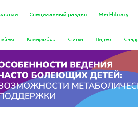
ологии
Специальный раздел
Med-library
лайны
Клинразбор
Статьи
Видео
Синд