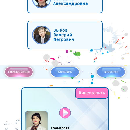
Александровна
Зыков
Валерий
Петрович
Вебинары онлайн
Клинразбор
Шпаргалки
Видеозапись
Гончарова