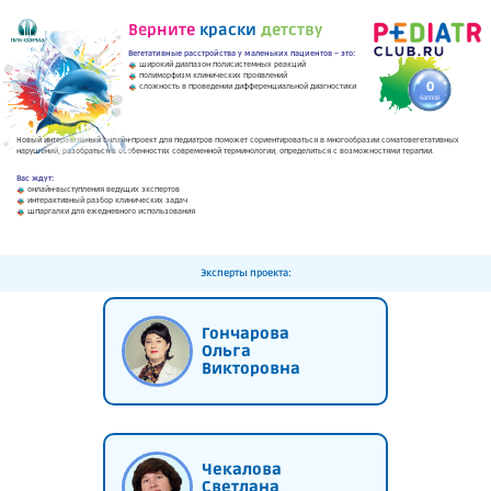
Верните
краски
детству
Вегетативные расстройства у маленьких пациентов – это:
широкий диапазон полисистемных реакций
полиморфизм клинических проявлений
0
сложность в проведении дифференциальной диагностики
баллов
Новый интерактивный онлайн-проект для педиатров поможет сориентироваться в многообразии соматовегетативных
нарушений, разобраться в особенностях современной терминологии, определиться с возможностями терапии.
Вас ждут:
онлайн-выступления ведущих экспертов
интерактивный разбор клинических задач
шпаргалки для ежедневного использования
Эксперты проекта:
Гончарова
Ольга
Викторовна
Чекалова
Светлана