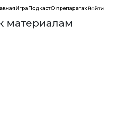
лавная
Игра
Подкаст
О препаратах
Войти
 к материалам